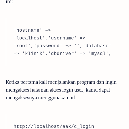
ini:
'hostname' =>
'localhost',
'username' =>
'root',
'password' => '',
'database'
=> 'klinik',
'dbdriver' => 'mysql',
Ketika pertama kali menjalankan program dan ingin
mengakses halaman akses login user, kamu dapat
mengaksesnya menggunakan url
http://localhost/aak/c_login