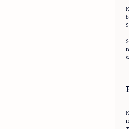
K
b
S
S
t
s
K
m
T