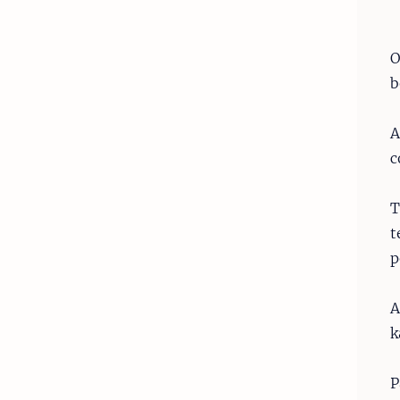
O
b
A
c
T
t
p
A
k
P