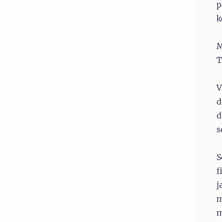
p
k
M
T
V
d
d
s
S
f
j
m
m