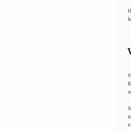
H
l
V
K
s
S
a
e