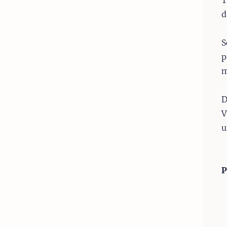
d
S
p
m
D
V
u
P