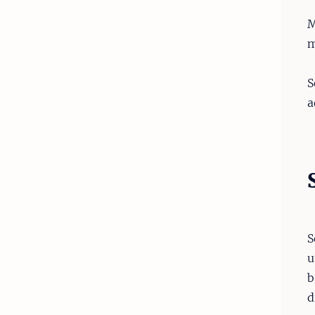
M
m
S
a
S
u
b
d